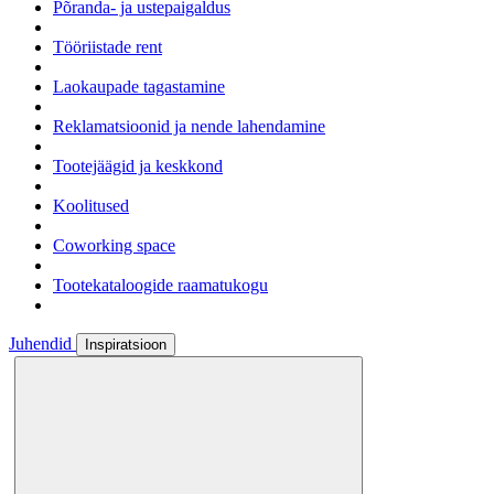
Põranda- ja ustepaigaldus
Tööriistade rent
Laokaupade tagastamine
Reklamatsioonid ja nende lahendamine
Tootejäägid ja keskkond
Koolitused
Coworking space
Tootekataloogide raamatukogu
Juhendid
Inspiratsioon