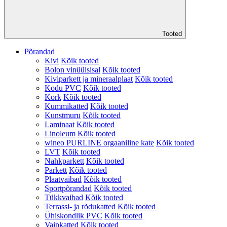
Tooted
Põrandad
Kivi
Kõik tooted
Bolon vinüülsisal
Kõik tooted
Kiviparkett ja mineraalplaat
Kõik tooted
Kodu PVC
Kõik tooted
Kork
Kõik tooted
Kummikatted
Kõik tooted
Kunstmuru
Kõik tooted
Laminaat
Kõik tooted
Linoleum
Kõik tooted
wineo PURLINE orgaaniline kate
Kõik tooted
LVT
Kõik tooted
Nahkparkett
Kõik tooted
Parkett
Kõik tooted
Plaatvaibad
Kõik tooted
Sportpõrandad
Kõik tooted
Tükkvaibad
Kõik tooted
Terrassi- ja rõdukatted
Kõik tooted
Ühiskondlik PVC
Kõik tooted
Vaipkatted
Kõik tooted