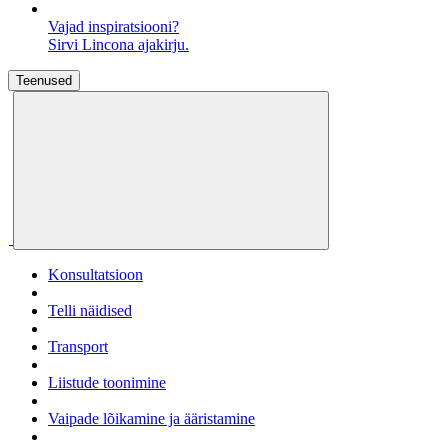
Vajad inspiratsiooni?
Sirvi Lincona ajakirju.
Teenused
Konsultatsioon
Telli näidised
Transport
Liistude toonimine
Vaipade lõikamine ja ääristamine