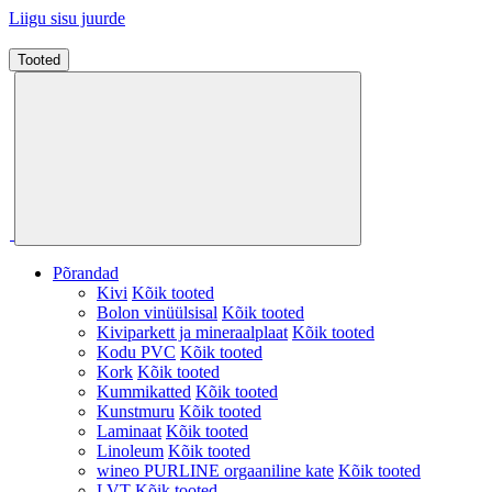
Liigu sisu juurde
Tooted
Põrandad
Kivi
Kõik tooted
Bolon vinüülsisal
Kõik tooted
Kiviparkett ja mineraalplaat
Kõik tooted
Kodu PVC
Kõik tooted
Kork
Kõik tooted
Kummikatted
Kõik tooted
Kunstmuru
Kõik tooted
Laminaat
Kõik tooted
Linoleum
Kõik tooted
wineo PURLINE orgaaniline kate
Kõik tooted
LVT
Kõik tooted