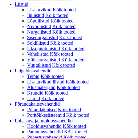
Liistud
Lisatarvikud
Kõik tooted
Iluliistud
Kõik tooted
Lõpuliistud
Kõik tooted
Nivooliistud
Kõik tooted
Nurgaliistud
Kõik tooted
Sisenurgaliistud
Kõik tooted
Sokliliistud
Kõik tooted
Uksepiirdeliistud
Kõik tooted
Vaheliistud
Kõik tooted
Välisnurgaliistud
Kõik tooted
Vuugiliistud
Kõik tooted
Paigaldusvahendid
Teibid
Kõik tooted
Lisatarvikud liistud
Kõik tooted
Alusmaterjalid
Kõik tooted
Krundid
Kõik tooted
Liimid
Kõik tooted
Põrandakaitsevahendid
Põrandakaitsed
Kõik tooted
Poritõkkesüsteemid
Kõik tooted
Puhastus- ja hooldusvahendid
Hooldusvahendid
Kõik tooted
Parandusvahendid
Kõik tooted
Puhastusvahendid
Kõik tooted