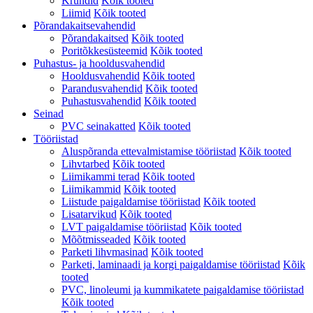
Krundid
Kõik tooted
Liimid
Kõik tooted
Põrandakaitsevahendid
Põrandakaitsed
Kõik tooted
Poritõkkesüsteemid
Kõik tooted
Puhastus- ja hooldusvahendid
Hooldusvahendid
Kõik tooted
Parandusvahendid
Kõik tooted
Puhastusvahendid
Kõik tooted
Seinad
PVC seinakatted
Kõik tooted
Tööriistad
Aluspõranda ettevalmistamise tööriistad
Kõik tooted
Lihvtarbed
Kõik tooted
Liimikammi terad
Kõik tooted
Liimikammid
Kõik tooted
Liistude paigaldamise tööriistad
Kõik tooted
Lisatarvikud
Kõik tooted
LVT paigaldamise tööriistad
Kõik tooted
Mõõtmisseaded
Kõik tooted
Parketi lihvmasinad
Kõik tooted
Parketi, laminaadi ja korgi paigaldamise tööriistad
Kõik
tooted
PVC, linoleumi ja kummikatete paigaldamise tööriistad
Kõik tooted