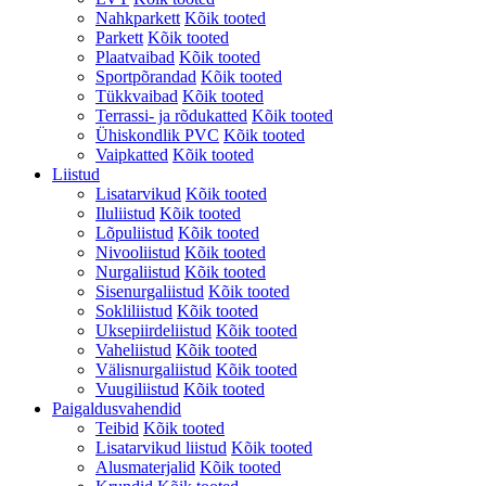
Nahkparkett
Kõik tooted
Parkett
Kõik tooted
Plaatvaibad
Kõik tooted
Sportpõrandad
Kõik tooted
Tükkvaibad
Kõik tooted
Terrassi- ja rõdukatted
Kõik tooted
Ühiskondlik PVC
Kõik tooted
Vaipkatted
Kõik tooted
Liistud
Lisatarvikud
Kõik tooted
Iluliistud
Kõik tooted
Lõpuliistud
Kõik tooted
Nivooliistud
Kõik tooted
Nurgaliistud
Kõik tooted
Sisenurgaliistud
Kõik tooted
Sokliliistud
Kõik tooted
Uksepiirdeliistud
Kõik tooted
Vaheliistud
Kõik tooted
Välisnurgaliistud
Kõik tooted
Vuugiliistud
Kõik tooted
Paigaldusvahendid
Teibid
Kõik tooted
Lisatarvikud liistud
Kõik tooted
Alusmaterjalid
Kõik tooted