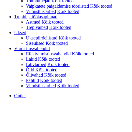
Tolmuimejad
Kõik tooted
Vaipkatete paigaldamise tööriistad
Kõik tooted
Viimistlustarbed
Kõik tooted
Trepid ja töötasapinnad
Astmed
Kõik tooted
Trepivaibad
Kõik tooted
Uksed
Uksepiirdeliistud
Kõik tooted
Siseuksed
Kõik tooted
Viimistlusvahendid
Efektviimistlusvahendid
Kõik tooted
Lakid
Kõik tooted
Lihvtarbed
Kõik tooted
Õlid
Kõik tooted
Õlivahad
Kõik tooted
Pahtlid
Kõik tooted
Viimistlustarbed
Kõik tooted
Outlet