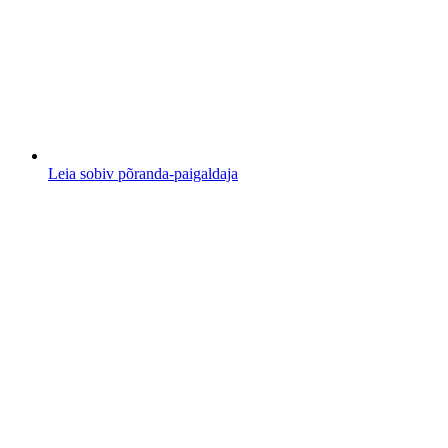
Leia sobiv põranda-paigaldaja