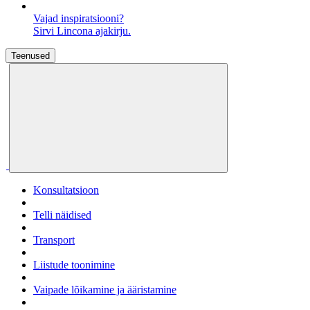
Vajad inspiratsiooni?
Sirvi Lincona ajakirju.
Teenused
Konsultatsioon
Telli näidised
Transport
Liistude toonimine
Vaipade lõikamine ja ääristamine