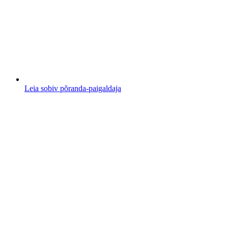
Leia sobiv põranda-paigaldaja