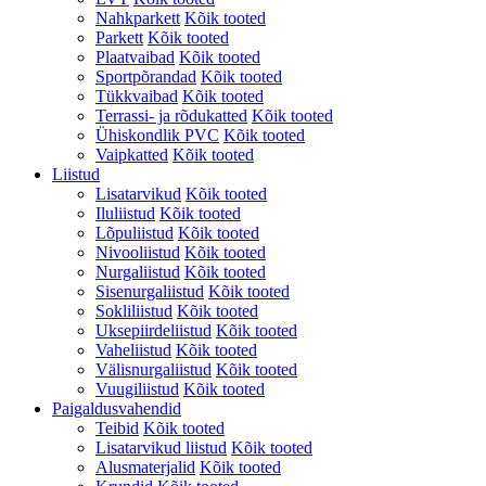
Nahkparkett
Kõik tooted
Parkett
Kõik tooted
Plaatvaibad
Kõik tooted
Sportpõrandad
Kõik tooted
Tükkvaibad
Kõik tooted
Terrassi- ja rõdukatted
Kõik tooted
Ühiskondlik PVC
Kõik tooted
Vaipkatted
Kõik tooted
Liistud
Lisatarvikud
Kõik tooted
Iluliistud
Kõik tooted
Lõpuliistud
Kõik tooted
Nivooliistud
Kõik tooted
Nurgaliistud
Kõik tooted
Sisenurgaliistud
Kõik tooted
Sokliliistud
Kõik tooted
Uksepiirdeliistud
Kõik tooted
Vaheliistud
Kõik tooted
Välisnurgaliistud
Kõik tooted
Vuugiliistud
Kõik tooted
Paigaldusvahendid
Teibid
Kõik tooted
Lisatarvikud liistud
Kõik tooted
Alusmaterjalid
Kõik tooted