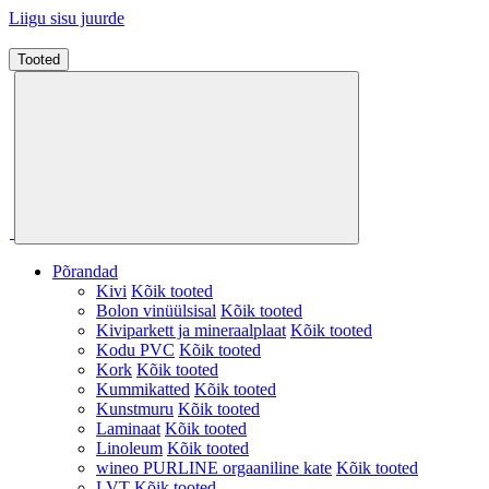
Liigu sisu juurde
Tooted
Põrandad
Kivi
Kõik tooted
Bolon vinüülsisal
Kõik tooted
Kiviparkett ja mineraalplaat
Kõik tooted
Kodu PVC
Kõik tooted
Kork
Kõik tooted
Kummikatted
Kõik tooted
Kunstmuru
Kõik tooted
Laminaat
Kõik tooted
Linoleum
Kõik tooted
wineo PURLINE orgaaniline kate
Kõik tooted
LVT
Kõik tooted