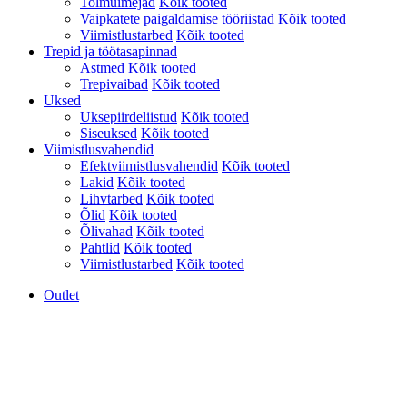
Tolmuimejad
Kõik tooted
Vaipkatete paigaldamise tööriistad
Kõik tooted
Viimistlustarbed
Kõik tooted
Trepid ja töötasapinnad
Astmed
Kõik tooted
Trepivaibad
Kõik tooted
Uksed
Uksepiirdeliistud
Kõik tooted
Siseuksed
Kõik tooted
Viimistlusvahendid
Efektviimistlusvahendid
Kõik tooted
Lakid
Kõik tooted
Lihvtarbed
Kõik tooted
Õlid
Kõik tooted
Õlivahad
Kõik tooted
Pahtlid
Kõik tooted
Viimistlustarbed
Kõik tooted
Outlet