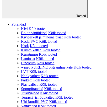
Tooted
Põrandad
Kivi
Kõik tooted
Bolon vinüülsisal
Kõik tooted
Kiviparkett ja mineraalplaat
Kõik tooted
Kodu PVC
Kõik tooted
Kork
Kõik tooted
Kummikatted
Kõik tooted
Kunstmuru
Kõik tooted
Laminaat
Kõik tooted
Linoleum
Kõik tooted
wineo PURLINE orgaaniline kate
Kõik tooted
LVT
Kõik tooted
Nahkparkett
Kõik tooted
Parkett
Kõik tooted
Plaatvaibad
Kõik tooted
Sportpõrandad
Kõik tooted
Tükkvaibad
Kõik tooted
Terrassi- ja rõdukatted
Kõik tooted
Ühiskondlik PVC
Kõik tooted
Vaipkatted
Kõik tooted