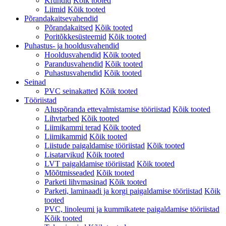
Krundid
Kõik tooted
Liimid
Kõik tooted
Põrandakaitsevahendid
Põrandakaitsed
Kõik tooted
Poritõkkesüsteemid
Kõik tooted
Puhastus- ja hooldusvahendid
Hooldusvahendid
Kõik tooted
Parandusvahendid
Kõik tooted
Puhastusvahendid
Kõik tooted
Seinad
PVC seinakatted
Kõik tooted
Tööriistad
Aluspõranda ettevalmistamise tööriistad
Kõik tooted
Lihvtarbed
Kõik tooted
Liimikammi terad
Kõik tooted
Liimikammid
Kõik tooted
Liistude paigaldamise tööriistad
Kõik tooted
Lisatarvikud
Kõik tooted
LVT paigaldamise tööriistad
Kõik tooted
Mõõtmisseaded
Kõik tooted
Parketi lihvmasinad
Kõik tooted
Parketi, laminaadi ja korgi paigaldamise tööriistad
Kõik
tooted
PVC, linoleumi ja kummikatete paigaldamise tööriistad
Kõik tooted