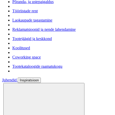
Põranda- ja ustepaigaldus
Tööriistade rent
Laokaupade tagastamine
Reklamatsioonid ja nende lahendamine
Tootejäägid ja keskkond
Koolitused
Coworking space
Tootekataloogide raamatukogu
Juhendid
Inspiratsioon