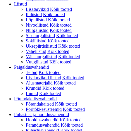
Liistud
Lisatarvikud
Kõik tooted
Iluliistud
Kõik tooted
Lõpuliistud
Kõik tooted
Nivooliistud
Kõik tooted
Nurgaliistud
Kõik tooted
Sisenurgaliistud
Kõik tooted
Sokliliistud
Kõik tooted
Uksepiirdeliistud
Kõik tooted
Vaheliistud
Kõik tooted
Välisnurgaliistud
Kõik tooted
Vuugiliistud
Kõik tooted
Paigaldusvahendid
Teibid
Kõik tooted
Lisatarvikud liistud
Kõik tooted
Alusmaterjalid
Kõik tooted
Krundid
Kõik tooted
Liimid
Kõik tooted
Põrandakaitsevahendid
Põrandakaitsed
Kõik tooted
Poritõkkesüsteemid
Kõik tooted
Puhastus- ja hooldusvahendid
Hooldusvahendid
Kõik tooted
Parandusvahendid
Kõik tooted
Puhastusvahendid
Kõik tooted