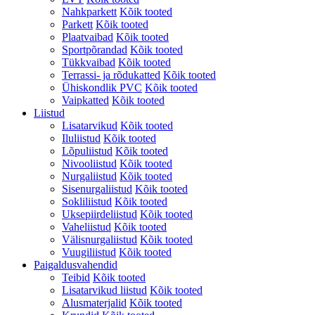
Nahkparkett
Kõik tooted
Parkett
Kõik tooted
Plaatvaibad
Kõik tooted
Sportpõrandad
Kõik tooted
Tükkvaibad
Kõik tooted
Terrassi- ja rõdukatted
Kõik tooted
Ühiskondlik PVC
Kõik tooted
Vaipkatted
Kõik tooted
Liistud
Lisatarvikud
Kõik tooted
Iluliistud
Kõik tooted
Lõpuliistud
Kõik tooted
Nivooliistud
Kõik tooted
Nurgaliistud
Kõik tooted
Sisenurgaliistud
Kõik tooted
Sokliliistud
Kõik tooted
Uksepiirdeliistud
Kõik tooted
Vaheliistud
Kõik tooted
Välisnurgaliistud
Kõik tooted
Vuugiliistud
Kõik tooted
Paigaldusvahendid
Teibid
Kõik tooted
Lisatarvikud liistud
Kõik tooted
Alusmaterjalid
Kõik tooted