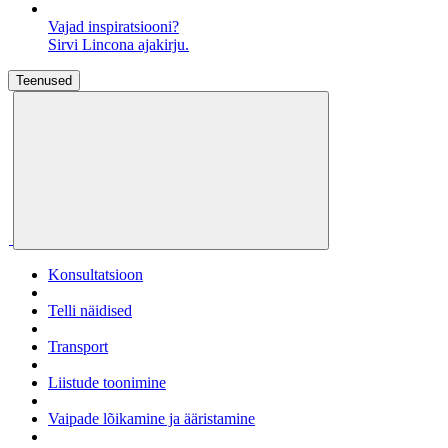
Vajad inspiratsiooni?
Sirvi Lincona ajakirju.
Teenused
Konsultatsioon
Telli näidised
Transport
Liistude toonimine
Vaipade lõikamine ja ääristamine