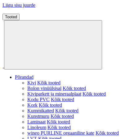
Liigu sisu juurde
Tooted
Põrandad
Kivi
Kõik tooted
Bolon vinüülsisal
Kõik tooted
Kiviparkett ja mineraalplaat
Kõik tooted
Kodu PVC
Kõik tooted
Kork
Kõik tooted
Kummikatted
Kõik tooted
Kunstmuru
Kõik tooted
Laminaat
Kõik tooted
Linoleum
Kõik tooted
wineo PURLINE orgaaniline kate
Kõik tooted
LVT
Kõik tooted