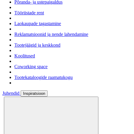
Põranda- ja ustepaigaldus
Tööriistade rent
Laokaupade tagastamine
Reklamatsioonid ja nende lahendamine
Tootejäägid ja keskkond
Koolitused
Coworking space
Tootekataloogide raamatukogu
Juhendid
Inspiratsioon