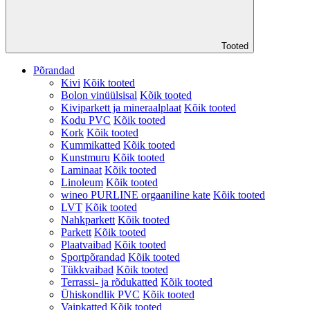
Tooted
Põrandad
Kivi
Kõik tooted
Bolon vinüülsisal
Kõik tooted
Kiviparkett ja mineraalplaat
Kõik tooted
Kodu PVC
Kõik tooted
Kork
Kõik tooted
Kummikatted
Kõik tooted
Kunstmuru
Kõik tooted
Laminaat
Kõik tooted
Linoleum
Kõik tooted
wineo PURLINE orgaaniline kate
Kõik tooted
LVT
Kõik tooted
Nahkparkett
Kõik tooted
Parkett
Kõik tooted
Plaatvaibad
Kõik tooted
Sportpõrandad
Kõik tooted
Tükkvaibad
Kõik tooted
Terrassi- ja rõdukatted
Kõik tooted
Ühiskondlik PVC
Kõik tooted
Vaipkatted
Kõik tooted