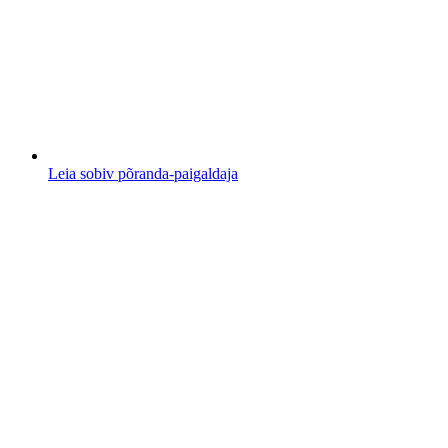
Leia sobiv põranda-paigaldaja