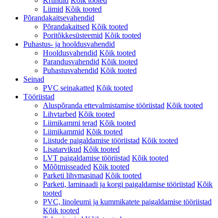
Krundid
Kõik tooted
Liimid
Kõik tooted
Põrandakaitsevahendid
Põrandakaitsed
Kõik tooted
Poritõkkesüsteemid
Kõik tooted
Puhastus- ja hooldusvahendid
Hooldusvahendid
Kõik tooted
Parandusvahendid
Kõik tooted
Puhastusvahendid
Kõik tooted
Seinad
PVC seinakatted
Kõik tooted
Tööriistad
Aluspõranda ettevalmistamise tööriistad
Kõik tooted
Lihvtarbed
Kõik tooted
Liimikammi terad
Kõik tooted
Liimikammid
Kõik tooted
Liistude paigaldamise tööriistad
Kõik tooted
Lisatarvikud
Kõik tooted
LVT paigaldamise tööriistad
Kõik tooted
Mõõtmisseaded
Kõik tooted
Parketi lihvmasinad
Kõik tooted
Parketi, laminaadi ja korgi paigaldamise tööriistad
Kõik
tooted
PVC, linoleumi ja kummikatete paigaldamise tööriistad
Kõik tooted