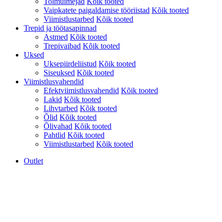
Tolmuimejad
Kõik tooted
Vaipkatete paigaldamise tööriistad
Kõik tooted
Viimistlustarbed
Kõik tooted
Trepid ja töötasapinnad
Astmed
Kõik tooted
Trepivaibad
Kõik tooted
Uksed
Uksepiirdeliistud
Kõik tooted
Siseuksed
Kõik tooted
Viimistlusvahendid
Efektviimistlusvahendid
Kõik tooted
Lakid
Kõik tooted
Lihvtarbed
Kõik tooted
Õlid
Kõik tooted
Õlivahad
Kõik tooted
Pahtlid
Kõik tooted
Viimistlustarbed
Kõik tooted
Outlet