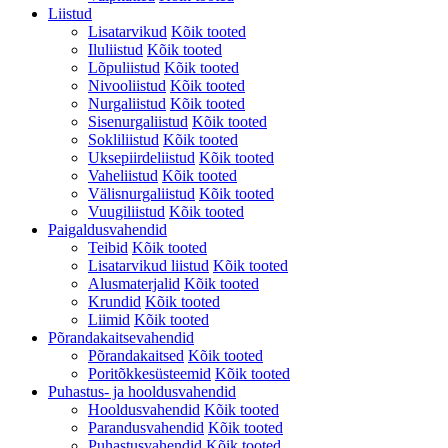
Liistud
Lisatarvikud
Kõik tooted
Iluliistud
Kõik tooted
Lõpuliistud
Kõik tooted
Nivooliistud
Kõik tooted
Nurgaliistud
Kõik tooted
Sisenurgaliistud
Kõik tooted
Sokliliistud
Kõik tooted
Uksepiirdeliistud
Kõik tooted
Vaheliistud
Kõik tooted
Välisnurgaliistud
Kõik tooted
Vuugiliistud
Kõik tooted
Paigaldusvahendid
Teibid
Kõik tooted
Lisatarvikud liistud
Kõik tooted
Alusmaterjalid
Kõik tooted
Krundid
Kõik tooted
Liimid
Kõik tooted
Põrandakaitsevahendid
Põrandakaitsed
Kõik tooted
Poritõkkesüsteemid
Kõik tooted
Puhastus- ja hooldusvahendid
Hooldusvahendid
Kõik tooted
Parandusvahendid
Kõik tooted
Puhastusvahendid
Kõik tooted