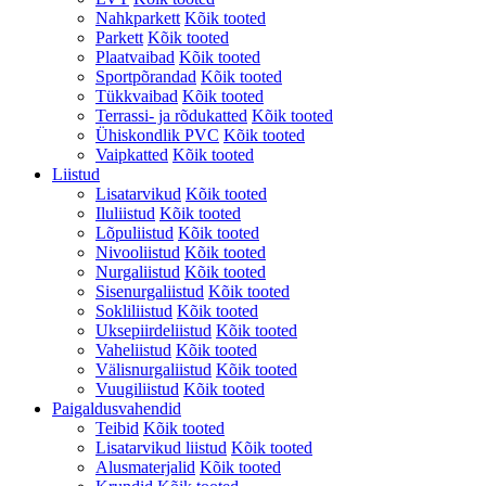
Nahkparkett
Kõik tooted
Parkett
Kõik tooted
Plaatvaibad
Kõik tooted
Sportpõrandad
Kõik tooted
Tükkvaibad
Kõik tooted
Terrassi- ja rõdukatted
Kõik tooted
Ühiskondlik PVC
Kõik tooted
Vaipkatted
Kõik tooted
Liistud
Lisatarvikud
Kõik tooted
Iluliistud
Kõik tooted
Lõpuliistud
Kõik tooted
Nivooliistud
Kõik tooted
Nurgaliistud
Kõik tooted
Sisenurgaliistud
Kõik tooted
Sokliliistud
Kõik tooted
Uksepiirdeliistud
Kõik tooted
Vaheliistud
Kõik tooted
Välisnurgaliistud
Kõik tooted
Vuugiliistud
Kõik tooted
Paigaldusvahendid
Teibid
Kõik tooted
Lisatarvikud liistud
Kõik tooted
Alusmaterjalid
Kõik tooted