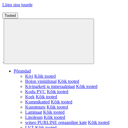
Liigu sisu juurde
Tooted
Põrandad
Kivi
Kõik tooted
Bolon vinüülsisal
Kõik tooted
Kiviparkett ja mineraalplaat
Kõik tooted
Kodu PVC
Kõik tooted
Kork
Kõik tooted
Kummikatted
Kõik tooted
Kunstmuru
Kõik tooted
Laminaat
Kõik tooted
Linoleum
Kõik tooted
wineo PURLINE orgaaniline kate
Kõik tooted
LVT
Kõik tooted