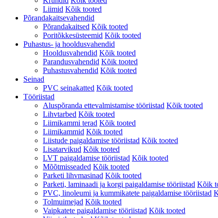
Krundid
Kõik tooted
Liimid
Kõik tooted
Põrandakaitsevahendid
Põrandakaitsed
Kõik tooted
Poritõkkesüsteemid
Kõik tooted
Puhastus- ja hooldusvahendid
Hooldusvahendid
Kõik tooted
Parandusvahendid
Kõik tooted
Puhastusvahendid
Kõik tooted
Seinad
PVC seinakatted
Kõik tooted
Tööriistad
Aluspõranda ettevalmistamise tööriistad
Kõik tooted
Lihvtarbed
Kõik tooted
Liimikammi terad
Kõik tooted
Liimikammid
Kõik tooted
Liistude paigaldamise tööriistad
Kõik tooted
Lisatarvikud
Kõik tooted
LVT paigaldamise tööriistad
Kõik tooted
Mõõtmisseaded
Kõik tooted
Parketi lihvmasinad
Kõik tooted
Parketi, laminaadi ja korgi paigaldamise tööriistad
Kõik t
PVC, linoleumi ja kummikatete paigaldamise tööriistad
K
Tolmuimejad
Kõik tooted
Vaipkatete paigaldamise tööriistad
Kõik tooted