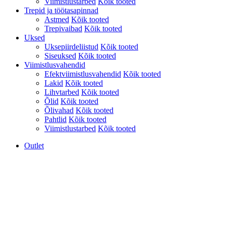
Viimistlustarbed
Kõik tooted
Trepid ja töötasapinnad
Astmed
Kõik tooted
Trepivaibad
Kõik tooted
Uksed
Uksepiirdeliistud
Kõik tooted
Siseuksed
Kõik tooted
Viimistlusvahendid
Efektviimistlusvahendid
Kõik tooted
Lakid
Kõik tooted
Lihvtarbed
Kõik tooted
Õlid
Kõik tooted
Õlivahad
Kõik tooted
Pahtlid
Kõik tooted
Viimistlustarbed
Kõik tooted
Outlet