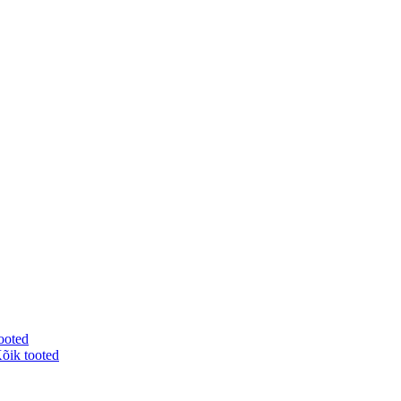
ooted
õik tooted