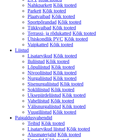
Nahkparkett
Kõik tooted
Parkett
Kõik tooted
Plaatvaibad
Kõik tooted
Sportpõrandad
Kõik tooted
Tükkvaibad
Kõik tooted
Terrassi- ja rõdukatted
Kõik tooted
Ühiskondlik PVC
Kõik tooted
Vaipkatted
Kõik tooted
Liistud
Lisatarvikud
Kõik tooted
Iluliistud
Kõik tooted
Lõpuliistud
Kõik tooted
Nivooliistud
Kõik tooted
Nurgaliistud
Kõik tooted
Sisenurgaliistud
Kõik tooted
Sokliliistud
Kõik tooted
Uksepiirdeliistud
Kõik tooted
Vaheliistud
Kõik tooted
Välisnurgaliistud
Kõik tooted
Vuugiliistud
Kõik tooted
Paigaldusvahendid
Teibid
Kõik tooted
Lisatarvikud liistud
Kõik tooted
Alusmaterjalid
Kõik tooted