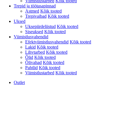
Viimistlustarbed
Kõik tooted
Trepid ja töötasapinnad
Astmed
Kõik tooted
Trepivaibad
Kõik tooted
Uksed
Uksepiirdeliistud
Kõik tooted
Siseuksed
Kõik tooted
Viimistlusvahendid
Efektviimistlusvahendid
Kõik tooted
Lakid
Kõik tooted
Lihvtarbed
Kõik tooted
Õlid
Kõik tooted
Õlivahad
Kõik tooted
Pahtlid
Kõik tooted
Viimistlustarbed
Kõik tooted
Outlet