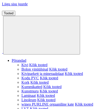
Liigu sisu juurde
Tooted
Põrandad
Kivi
Kõik tooted
Bolon vinüülsisal
Kõik tooted
Kiviparkett ja mineraalplaat
Kõik tooted
Kodu PVC
Kõik tooted
Kork
Kõik tooted
Kummikatted
Kõik tooted
Kunstmuru
Kõik tooted
Laminaat
Kõik tooted
Linoleum
Kõik tooted
wineo PURLINE orgaaniline kate
Kõik tooted
LVT
Kõik tooted