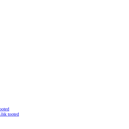
ooted
õik tooted