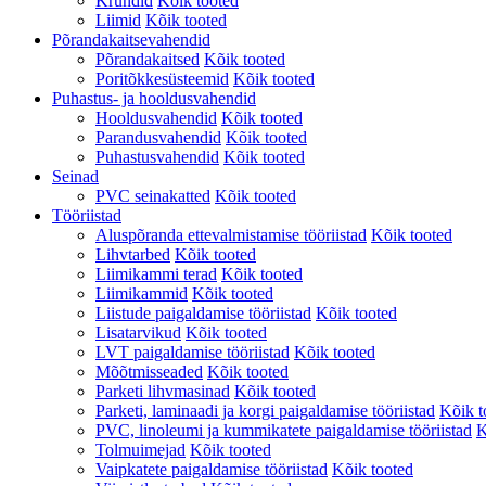
Krundid
Kõik tooted
Liimid
Kõik tooted
Põrandakaitsevahendid
Põrandakaitsed
Kõik tooted
Poritõkkesüsteemid
Kõik tooted
Puhastus- ja hooldusvahendid
Hooldusvahendid
Kõik tooted
Parandusvahendid
Kõik tooted
Puhastusvahendid
Kõik tooted
Seinad
PVC seinakatted
Kõik tooted
Tööriistad
Aluspõranda ettevalmistamise tööriistad
Kõik tooted
Lihvtarbed
Kõik tooted
Liimikammi terad
Kõik tooted
Liimikammid
Kõik tooted
Liistude paigaldamise tööriistad
Kõik tooted
Lisatarvikud
Kõik tooted
LVT paigaldamise tööriistad
Kõik tooted
Mõõtmisseaded
Kõik tooted
Parketi lihvmasinad
Kõik tooted
Parketi, laminaadi ja korgi paigaldamise tööriistad
Kõik t
PVC, linoleumi ja kummikatete paigaldamise tööriistad
K
Tolmuimejad
Kõik tooted
Vaipkatete paigaldamise tööriistad
Kõik tooted