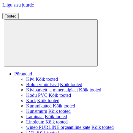
Liigu sisu juurde
Tooted
Põrandad
Kivi
Kõik tooted
Bolon vinüülsisal
Kõik tooted
Kiviparkett ja mineraalplaat
Kõik tooted
Kodu PVC
Kõik tooted
Kork
Kõik tooted
Kummikatted
Kõik tooted
Kunstmuru
Kõik tooted
Laminaat
Kõik tooted
Linoleum
Kõik tooted
wineo PURLINE orgaaniline kate
Kõik tooted
LVT
Kõik tooted