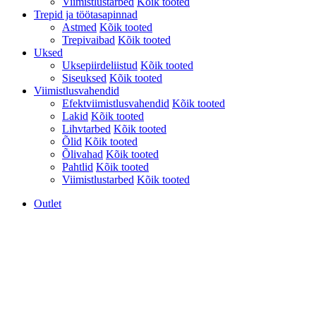
Viimistlustarbed
Kõik tooted
Trepid ja töötasapinnad
Astmed
Kõik tooted
Trepivaibad
Kõik tooted
Uksed
Uksepiirdeliistud
Kõik tooted
Siseuksed
Kõik tooted
Viimistlusvahendid
Efektviimistlusvahendid
Kõik tooted
Lakid
Kõik tooted
Lihvtarbed
Kõik tooted
Õlid
Kõik tooted
Õlivahad
Kõik tooted
Pahtlid
Kõik tooted
Viimistlustarbed
Kõik tooted
Outlet