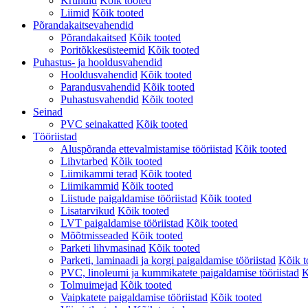
Krundid
Kõik tooted
Liimid
Kõik tooted
Põrandakaitsevahendid
Põrandakaitsed
Kõik tooted
Poritõkkesüsteemid
Kõik tooted
Puhastus- ja hooldusvahendid
Hooldusvahendid
Kõik tooted
Parandusvahendid
Kõik tooted
Puhastusvahendid
Kõik tooted
Seinad
PVC seinakatted
Kõik tooted
Tööriistad
Aluspõranda ettevalmistamise tööriistad
Kõik tooted
Lihvtarbed
Kõik tooted
Liimikammi terad
Kõik tooted
Liimikammid
Kõik tooted
Liistude paigaldamise tööriistad
Kõik tooted
Lisatarvikud
Kõik tooted
LVT paigaldamise tööriistad
Kõik tooted
Mõõtmisseaded
Kõik tooted
Parketi lihvmasinad
Kõik tooted
Parketi, laminaadi ja korgi paigaldamise tööriistad
Kõik t
PVC, linoleumi ja kummikatete paigaldamise tööriistad
K
Tolmuimejad
Kõik tooted
Vaipkatete paigaldamise tööriistad
Kõik tooted