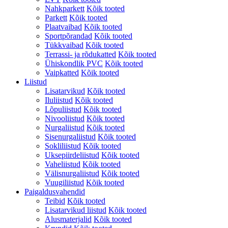
Nahkparkett
Kõik tooted
Parkett
Kõik tooted
Plaatvaibad
Kõik tooted
Sportpõrandad
Kõik tooted
Tükkvaibad
Kõik tooted
Terrassi- ja rõdukatted
Kõik tooted
Ühiskondlik PVC
Kõik tooted
Vaipkatted
Kõik tooted
Liistud
Lisatarvikud
Kõik tooted
Iluliistud
Kõik tooted
Lõpuliistud
Kõik tooted
Nivooliistud
Kõik tooted
Nurgaliistud
Kõik tooted
Sisenurgaliistud
Kõik tooted
Sokliliistud
Kõik tooted
Uksepiirdeliistud
Kõik tooted
Vaheliistud
Kõik tooted
Välisnurgaliistud
Kõik tooted
Vuugiliistud
Kõik tooted
Paigaldusvahendid
Teibid
Kõik tooted
Lisatarvikud liistud
Kõik tooted
Alusmaterjalid
Kõik tooted