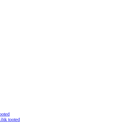
ooted
õik tooted