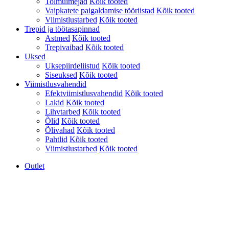
Tolmuimejad
Kõik tooted
Vaipkatete paigaldamise tööriistad
Kõik tooted
Viimistlustarbed
Kõik tooted
Trepid ja töötasapinnad
Astmed
Kõik tooted
Trepivaibad
Kõik tooted
Uksed
Uksepiirdeliistud
Kõik tooted
Siseuksed
Kõik tooted
Viimistlusvahendid
Efektviimistlusvahendid
Kõik tooted
Lakid
Kõik tooted
Lihvtarbed
Kõik tooted
Õlid
Kõik tooted
Õlivahad
Kõik tooted
Pahtlid
Kõik tooted
Viimistlustarbed
Kõik tooted
Outlet