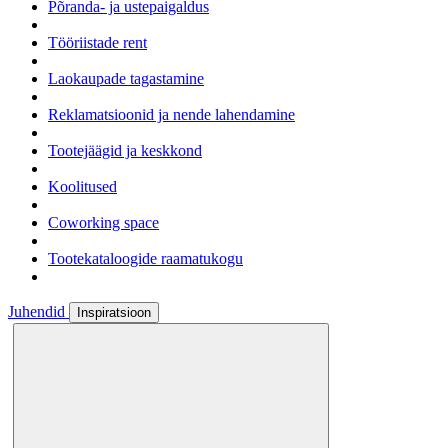
Põranda- ja ustepaigaldus
Tööriistade rent
Laokaupade tagastamine
Reklamatsioonid ja nende lahendamine
Tootejäägid ja keskkond
Koolitused
Coworking space
Tootekataloogide raamatukogu
Juhendid
Inspiratsioon