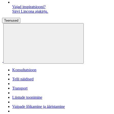
Vajad inspiratsiooni?
Sirvi Lincona ajakirju.
Teenused
Konsultatsioon
Telli näidised
Transport
Liistude toonimine
Vaipade lõikamine ja ääristamine