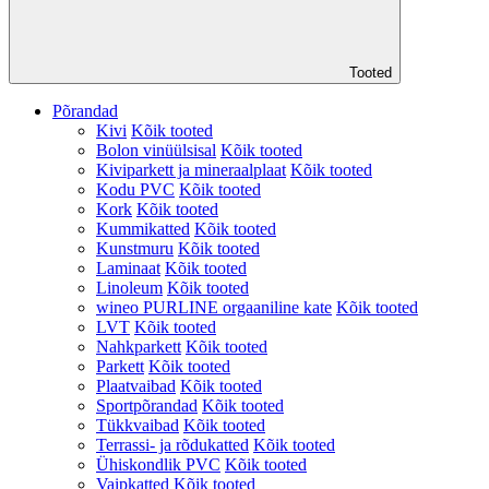
Tooted
Põrandad
Kivi
Kõik tooted
Bolon vinüülsisal
Kõik tooted
Kiviparkett ja mineraalplaat
Kõik tooted
Kodu PVC
Kõik tooted
Kork
Kõik tooted
Kummikatted
Kõik tooted
Kunstmuru
Kõik tooted
Laminaat
Kõik tooted
Linoleum
Kõik tooted
wineo PURLINE orgaaniline kate
Kõik tooted
LVT
Kõik tooted
Nahkparkett
Kõik tooted
Parkett
Kõik tooted
Plaatvaibad
Kõik tooted
Sportpõrandad
Kõik tooted
Tükkvaibad
Kõik tooted
Terrassi- ja rõdukatted
Kõik tooted
Ühiskondlik PVC
Kõik tooted
Vaipkatted
Kõik tooted