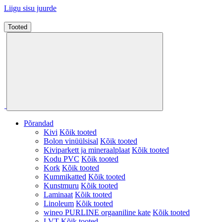
Liigu sisu juurde
Tooted
Põrandad
Kivi
Kõik tooted
Bolon vinüülsisal
Kõik tooted
Kiviparkett ja mineraalplaat
Kõik tooted
Kodu PVC
Kõik tooted
Kork
Kõik tooted
Kummikatted
Kõik tooted
Kunstmuru
Kõik tooted
Laminaat
Kõik tooted
Linoleum
Kõik tooted
wineo PURLINE orgaaniline kate
Kõik tooted
LVT
Kõik tooted