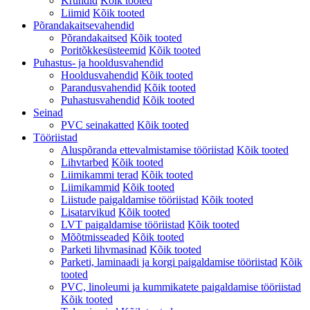
Krundid
Kõik tooted
Liimid
Kõik tooted
Põrandakaitsevahendid
Põrandakaitsed
Kõik tooted
Poritõkkesüsteemid
Kõik tooted
Puhastus- ja hooldusvahendid
Hooldusvahendid
Kõik tooted
Parandusvahendid
Kõik tooted
Puhastusvahendid
Kõik tooted
Seinad
PVC seinakatted
Kõik tooted
Tööriistad
Aluspõranda ettevalmistamise tööriistad
Kõik tooted
Lihvtarbed
Kõik tooted
Liimikammi terad
Kõik tooted
Liimikammid
Kõik tooted
Liistude paigaldamise tööriistad
Kõik tooted
Lisatarvikud
Kõik tooted
LVT paigaldamise tööriistad
Kõik tooted
Mõõtmisseaded
Kõik tooted
Parketi lihvmasinad
Kõik tooted
Parketi, laminaadi ja korgi paigaldamise tööriistad
Kõik
tooted
PVC, linoleumi ja kummikatete paigaldamise tööriistad
Kõik tooted