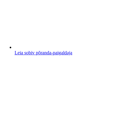
Leia sobiv põranda-paigaldaja