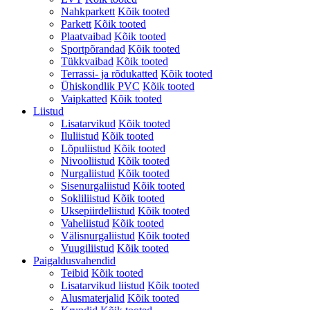
Nahkparkett
Kõik tooted
Parkett
Kõik tooted
Plaatvaibad
Kõik tooted
Sportpõrandad
Kõik tooted
Tükkvaibad
Kõik tooted
Terrassi- ja rõdukatted
Kõik tooted
Ühiskondlik PVC
Kõik tooted
Vaipkatted
Kõik tooted
Liistud
Lisatarvikud
Kõik tooted
Iluliistud
Kõik tooted
Lõpuliistud
Kõik tooted
Nivooliistud
Kõik tooted
Nurgaliistud
Kõik tooted
Sisenurgaliistud
Kõik tooted
Sokliliistud
Kõik tooted
Uksepiirdeliistud
Kõik tooted
Vaheliistud
Kõik tooted
Välisnurgaliistud
Kõik tooted
Vuugiliistud
Kõik tooted
Paigaldusvahendid
Teibid
Kõik tooted
Lisatarvikud liistud
Kõik tooted
Alusmaterjalid
Kõik tooted