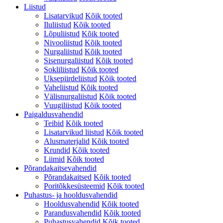
Liistud
Lisatarvikud
Kõik tooted
Iluliistud
Kõik tooted
Lõpuliistud
Kõik tooted
Nivooliistud
Kõik tooted
Nurgaliistud
Kõik tooted
Sisenurgaliistud
Kõik tooted
Sokliliistud
Kõik tooted
Uksepiirdeliistud
Kõik tooted
Vaheliistud
Kõik tooted
Välisnurgaliistud
Kõik tooted
Vuugiliistud
Kõik tooted
Paigaldusvahendid
Teibid
Kõik tooted
Lisatarvikud liistud
Kõik tooted
Alusmaterjalid
Kõik tooted
Krundid
Kõik tooted
Liimid
Kõik tooted
Põrandakaitsevahendid
Põrandakaitsed
Kõik tooted
Poritõkkesüsteemid
Kõik tooted
Puhastus- ja hooldusvahendid
Hooldusvahendid
Kõik tooted
Parandusvahendid
Kõik tooted
Puhastusvahendid
Kõik tooted