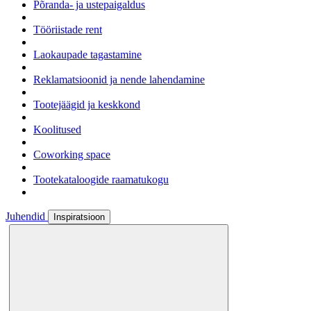
Põranda- ja ustepaigaldus
Tööriistade rent
Laokaupade tagastamine
Reklamatsioonid ja nende lahendamine
Tootejäägid ja keskkond
Koolitused
Coworking space
Tootekataloogide raamatukogu
Juhendid
Inspiratsioon