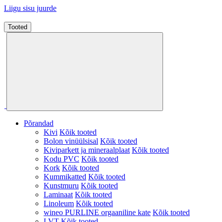
Liigu sisu juurde
Tooted
Põrandad
Kivi
Kõik tooted
Bolon vinüülsisal
Kõik tooted
Kiviparkett ja mineraalplaat
Kõik tooted
Kodu PVC
Kõik tooted
Kork
Kõik tooted
Kummikatted
Kõik tooted
Kunstmuru
Kõik tooted
Laminaat
Kõik tooted
Linoleum
Kõik tooted
wineo PURLINE orgaaniline kate
Kõik tooted
LVT
Kõik tooted