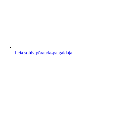
Leia sobiv põranda-paigaldaja