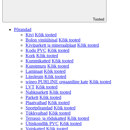
Tooted
Põrandad
Kivi
Kõik tooted
Bolon vinüülsisal
Kõik tooted
Kiviparkett ja mineraalplaat
Kõik tooted
Kodu PVC
Kõik tooted
Kork
Kõik tooted
Kummikatted
Kõik tooted
Kunstmuru
Kõik tooted
Laminaat
Kõik tooted
Linoleum
Kõik tooted
wineo PURLINE orgaaniline kate
Kõik tooted
LVT
Kõik tooted
Nahkparkett
Kõik tooted
Parkett
Kõik tooted
Plaatvaibad
Kõik tooted
Sportpõrandad
Kõik tooted
Tükkvaibad
Kõik tooted
Terrassi- ja rõdukatted
Kõik tooted
Ühiskondlik PVC
Kõik tooted
Vaipkatted
Kõik tooted