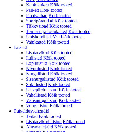
Nahkparkett
Kõik tooted
Parkett
Kõik tooted
Plaatvaibad
Kõik tooted
Sportpõrandad
Kõik tooted
Tükkvaibad
Kõik tooted
Terrassi- ja rõdukatted
Kõik tooted
Ühiskondlik PVC
Kõik tooted
Vaipkatted
Kõik tooted
Liistud
Lisatarvikud
Kõik tooted
Iluliistud
Kõik tooted
Lõpuliistud
Kõik tooted
Nivooliistud
Kõik tooted
Nurgaliistud
Kõik tooted
Sisenurgaliistud
Kõik tooted
Sokliliistud
Kõik tooted
Uksepiirdeliistud
Kõik tooted
Vaheliistud
Kõik tooted
Välisnurgaliistud
Kõik tooted
Vuugiliistud
Kõik tooted
Paigaldusvahendid
Teibid
Kõik tooted
Lisatarvikud liistud
Kõik tooted
Alusmaterjalid
Kõik tooted