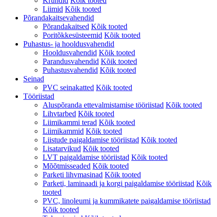
Krundid
Kõik tooted
Liimid
Kõik tooted
Põrandakaitsevahendid
Põrandakaitsed
Kõik tooted
Poritõkkesüsteemid
Kõik tooted
Puhastus- ja hooldusvahendid
Hooldusvahendid
Kõik tooted
Parandusvahendid
Kõik tooted
Puhastusvahendid
Kõik tooted
Seinad
PVC seinakatted
Kõik tooted
Tööriistad
Aluspõranda ettevalmistamise tööriistad
Kõik tooted
Lihvtarbed
Kõik tooted
Liimikammi terad
Kõik tooted
Liimikammid
Kõik tooted
Liistude paigaldamise tööriistad
Kõik tooted
Lisatarvikud
Kõik tooted
LVT paigaldamise tööriistad
Kõik tooted
Mõõtmisseaded
Kõik tooted
Parketi lihvmasinad
Kõik tooted
Parketi, laminaadi ja korgi paigaldamise tööriistad
Kõik
tooted
PVC, linoleumi ja kummikatete paigaldamise tööriistad
Kõik tooted