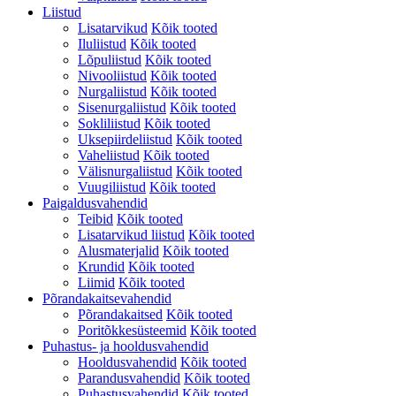
Liistud
Lisatarvikud
Kõik tooted
Iluliistud
Kõik tooted
Lõpuliistud
Kõik tooted
Nivooliistud
Kõik tooted
Nurgaliistud
Kõik tooted
Sisenurgaliistud
Kõik tooted
Sokliliistud
Kõik tooted
Uksepiirdeliistud
Kõik tooted
Vaheliistud
Kõik tooted
Välisnurgaliistud
Kõik tooted
Vuugiliistud
Kõik tooted
Paigaldusvahendid
Teibid
Kõik tooted
Lisatarvikud liistud
Kõik tooted
Alusmaterjalid
Kõik tooted
Krundid
Kõik tooted
Liimid
Kõik tooted
Põrandakaitsevahendid
Põrandakaitsed
Kõik tooted
Poritõkkesüsteemid
Kõik tooted
Puhastus- ja hooldusvahendid
Hooldusvahendid
Kõik tooted
Parandusvahendid
Kõik tooted
Puhastusvahendid
Kõik tooted