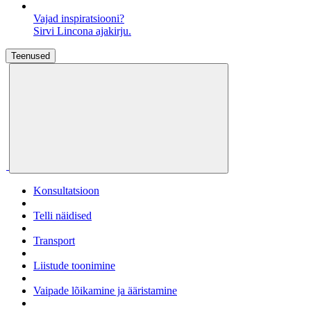
Vajad inspiratsiooni?
Sirvi Lincona ajakirju.
Teenused
Konsultatsioon
Telli näidised
Transport
Liistude toonimine
Vaipade lõikamine ja ääristamine