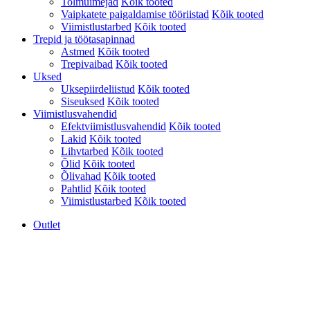
Tolmuimejad
Kõik tooted
Vaipkatete paigaldamise tööriistad
Kõik tooted
Viimistlustarbed
Kõik tooted
Trepid ja töötasapinnad
Astmed
Kõik tooted
Trepivaibad
Kõik tooted
Uksed
Uksepiirdeliistud
Kõik tooted
Siseuksed
Kõik tooted
Viimistlusvahendid
Efektviimistlusvahendid
Kõik tooted
Lakid
Kõik tooted
Lihvtarbed
Kõik tooted
Õlid
Kõik tooted
Õlivahad
Kõik tooted
Pahtlid
Kõik tooted
Viimistlustarbed
Kõik tooted
Outlet