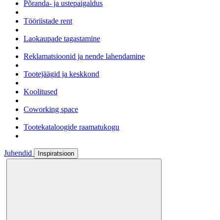
Põranda- ja ustepaigaldus
Tööriistade rent
Laokaupade tagastamine
Reklamatsioonid ja nende lahendamine
Tootejäägid ja keskkond
Koolitused
Coworking space
Tootekataloogide raamatukogu
Juhendid
Inspiratsioon