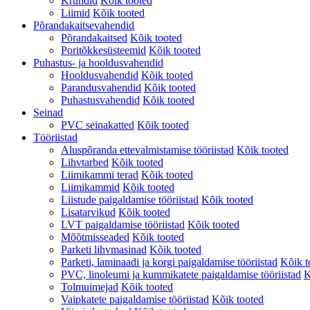
Krundid
Kõik tooted
Liimid
Kõik tooted
Põrandakaitsevahendid
Põrandakaitsed
Kõik tooted
Poritõkkesüsteemid
Kõik tooted
Puhastus- ja hooldusvahendid
Hooldusvahendid
Kõik tooted
Parandusvahendid
Kõik tooted
Puhastusvahendid
Kõik tooted
Seinad
PVC seinakatted
Kõik tooted
Tööriistad
Aluspõranda ettevalmistamise tööriistad
Kõik tooted
Lihvtarbed
Kõik tooted
Liimikammi terad
Kõik tooted
Liimikammid
Kõik tooted
Liistude paigaldamise tööriistad
Kõik tooted
Lisatarvikud
Kõik tooted
LVT paigaldamise tööriistad
Kõik tooted
Mõõtmisseaded
Kõik tooted
Parketi lihvmasinad
Kõik tooted
Parketi, laminaadi ja korgi paigaldamise tööriistad
Kõik t
PVC, linoleumi ja kummikatete paigaldamise tööriistad
K
Tolmuimejad
Kõik tooted
Vaipkatete paigaldamise tööriistad
Kõik tooted