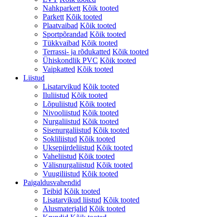
Nahkparkett
Kõik tooted
Parkett
Kõik tooted
Plaatvaibad
Kõik tooted
Sportpõrandad
Kõik tooted
Tükkvaibad
Kõik tooted
Terrassi- ja rõdukatted
Kõik tooted
Ühiskondlik PVC
Kõik tooted
Vaipkatted
Kõik tooted
Liistud
Lisatarvikud
Kõik tooted
Iluliistud
Kõik tooted
Lõpuliistud
Kõik tooted
Nivooliistud
Kõik tooted
Nurgaliistud
Kõik tooted
Sisenurgaliistud
Kõik tooted
Sokliliistud
Kõik tooted
Uksepiirdeliistud
Kõik tooted
Vaheliistud
Kõik tooted
Välisnurgaliistud
Kõik tooted
Vuugiliistud
Kõik tooted
Paigaldusvahendid
Teibid
Kõik tooted
Lisatarvikud liistud
Kõik tooted
Alusmaterjalid
Kõik tooted