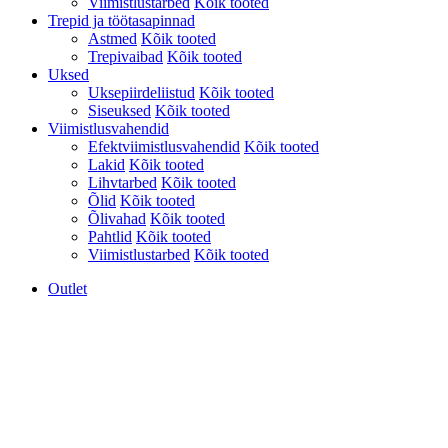
Viimistlustarbed
Kõik tooted
Trepid ja töötasapinnad
Astmed
Kõik tooted
Trepivaibad
Kõik tooted
Uksed
Uksepiirdeliistud
Kõik tooted
Siseuksed
Kõik tooted
Viimistlusvahendid
Efektviimistlusvahendid
Kõik tooted
Lakid
Kõik tooted
Lihvtarbed
Kõik tooted
Õlid
Kõik tooted
Õlivahad
Kõik tooted
Pahtlid
Kõik tooted
Viimistlustarbed
Kõik tooted
Outlet