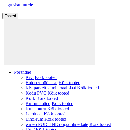
Liigu sisu juurde
Tooted
Põrandad
Kivi
Kõik tooted
Bolon vinüülsisal
Kõik tooted
Kiviparkett ja mineraalplaat
Kõik tooted
Kodu PVC
Kõik tooted
Kork
Kõik tooted
Kummikatted
Kõik tooted
Kunstmuru
Kõik tooted
Laminaat
Kõik tooted
Linoleum
Kõik tooted
wineo PURLINE orgaaniline kate
Kõik tooted
LVT
Kõik tooted