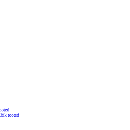
ooted
õik tooted